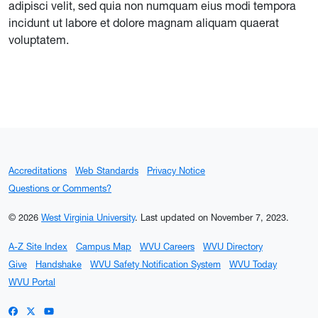
adipisci velit, sed quia non numquam eius modi tempora
incidunt ut labore et dolore magnam aliquam quaerat
voluptatem.
Accreditations
Web Standards
Privacy Notice
Questions or Comments?
© 2026
West Virginia University
.
Last updated on November 7, 2023.
A-Z Site Index
Campus Map
WVU Careers
WVU Directory
Give
Handshake
WVU Safety Notification System
WVU Today
WVU Portal
WVU on Facebook
WVU on X / Twitter
WVU on YouTube