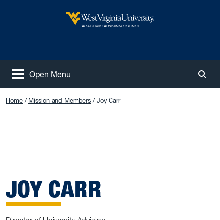
Skip to main content
West Virginia University
ACADEMIC ADVISING COUNCIL
Open Menu
Togg
Home
Mission and Members
Joy Carr
JOY CARR